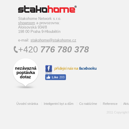
Stakohome Network s.r.o.
showroom
a provozovna:
Aloisovská 934/8
198 00 Praha 9-Hloubětín
e-mail:
stakohome@stakohome.cz
+420
776 780 378
nezávazná
poptávka
dotaz
Úvodní stránka
Inteligentní byt a dům
Co nabízíme
Reference
Aktu
2011 Copyright