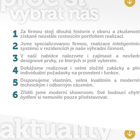
1
Za firmou stojí dlouhá historie v oboru a zkušenosti
získané neustále rostoucím portfoliem realizací.
2
Jsme specializovanou firmou, realizace
inteligentní
systémů
v rezidencích je naše výhradní činnost.
3
V naší nabídce naleznete i zajímavé a nevšedn
designové prvky, ze kterých si jistě vyberete.
4
Dokážeme realizovat i velmi složité zakázky a plni
individuální požadavky na provedení i funkce.
5
Disponujeme vlastním, velmi kvalitním a moderní
technickým i odborným zázemím.
6
Zřídili jsme moderní showroom. Své budoucí
chytr
bydlení
si nemusíte pouze představovat.