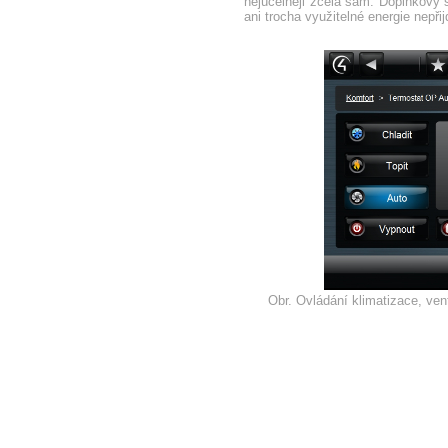
nejúčelněji zcela sám. Doplňkový 
ani trocha využitelné energie nepři
Obr. Ovládání klimatizace, ven