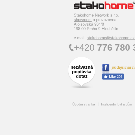
Stakohome Network s.r.o.
showroom
a provozovna:
Aloisovská 934/8
198 00 Praha 9-Hloubětín
e-mail:
stakohome@stakohome.cz
+420
776 780 
nezávazná
poptávka
dotaz
Úvodní stránka
Inteligentní byt a dům