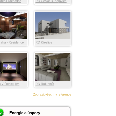
res Prachatice
RD České Budějovice
raha - Rezidence
RD Křeslice
gate
 Vršovice, byt
RD Rakovník
Zobrazit všechny reference
Energie a úspory