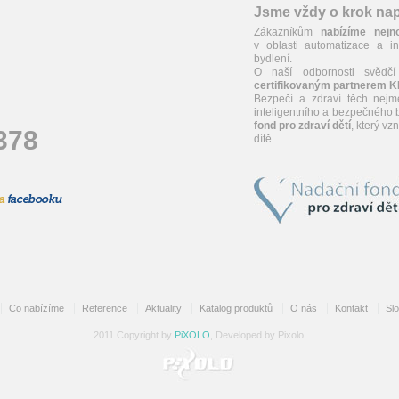
Jsme vždy o krok n
Zákazníkům
nabízíme nejn
v oblasti automatizace a in
bydlení.
O naší odbornosti svědčí
certifikovaným partnerem 
Bezpečí a zdraví těch nejm
inteligentního a bezpečného b
fond pro zdraví dětí
, který v
378
dítě.
Co nabízíme
Reference
Aktuality
Katalog produktů
O nás
Kontakt
Sl
2011 Copyright by
PiXOLO
, Developed by Pixolo.