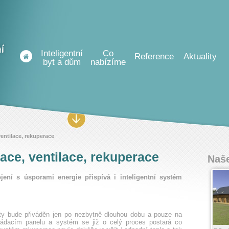
Inteligentní
Co
Reference
Aktuality
byt a dům
nabízíme
ventilace, rekuperace
ace, ventilace, rekuperace
Naše
ení s úsporami energie přispívá i inteligentní systém
ty bude přiváděn jen po nezbytně dlouhou dobu a pouze na
vládacím panelu a systém se již o celý proces postará co