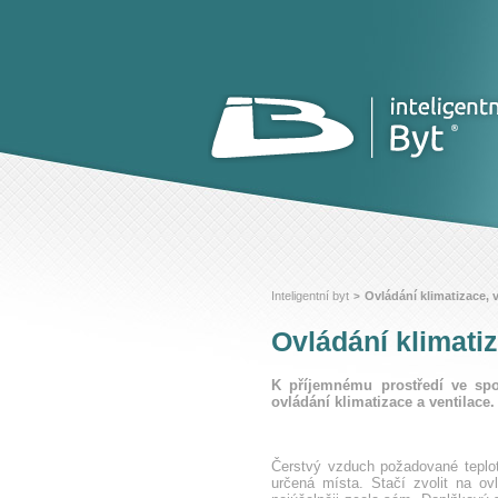
Inteligentní byt
Ovládání klimatizace, 
>
Ovládání klimatiz
K příjemnému prostředí ve spoj
ovládání klimatizace a ventilace.
Čerstvý vzduch požadované teplo
určená místa. Stačí zvolit na o