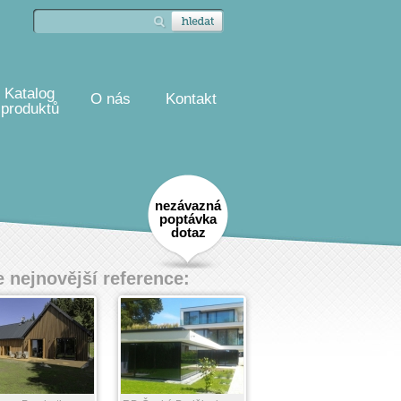
Katalog
O nás
Kontakt
produktů
nezávazná
poptávka
dotaz
 nejnovější reference: