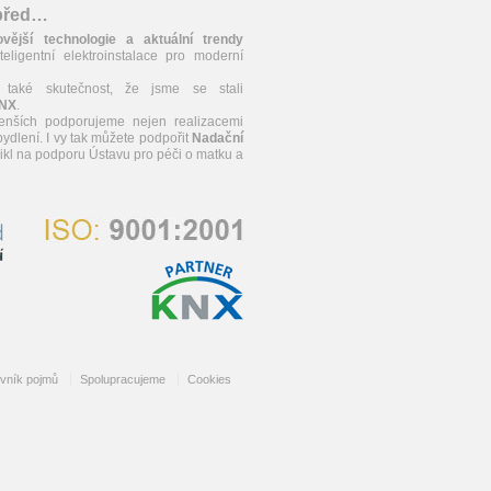
apřed…
ovější technologie a aktuální trendy
teligentní elektroinstalace pro moderní
 také skutečnost, že jsme se stali
KNX
.
enších podporujeme nejen realizacemi
ydlení. I vy tak můžete podpořit
Nadační
znikl na podporu Ústavu pro péči o matku a
ovník pojmů
Spolupracujeme
Cookies