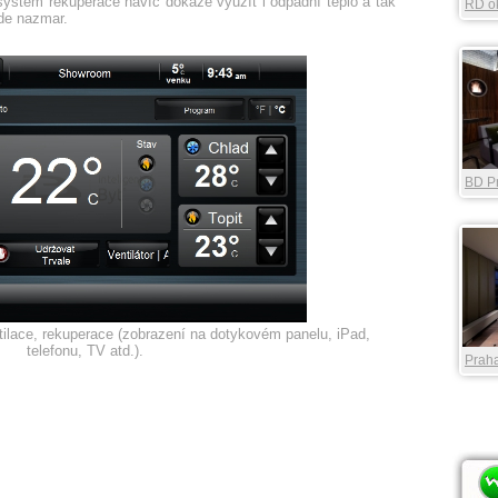
systém rekuperace navíc dokáže využít i odpadní teplo a tak
RD ok
jde nazmar.
BD P
River
tilace, rekuperace (zobrazení na dotykovém panelu, iPad,
telefonu, TV atd.).
Praha