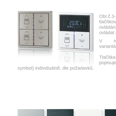
Obr.č
tlačít
ovládán
ovládat 
V růz
variant
Tlačítka
popisuj
symbol) individuálně, dle požadavků.