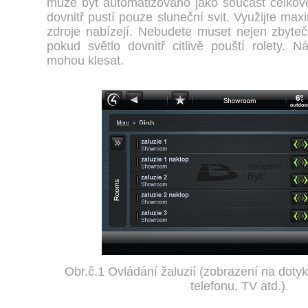
může být automatizováno jako součást celko
dovnitř pustí pouze sluneční svit. Využijte max
zdroje nabízejí. Nebudete muset nejen zbytečně
pokud světlo dovnitř citlivě pouští rolety. 
mohou klesat.
Obr.č.1 Ovládání žaluzií (zobrazení na doty
telefonu, TV atd.).