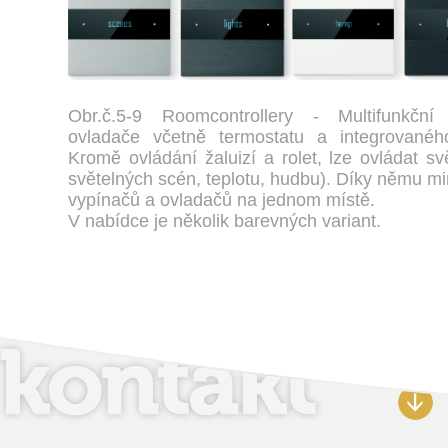
Obr.č.5-9 Roomcontrollery - Multifunkční
ovladače včetně termostatu a integrovaného
Kromě ovládání žaluizí a rolet, lze ovládat sv
světelných scén, teplotu, hudbu). Díky němu m
vypínačů a ovladačů na jednom místě.
V nabídce je několik barevných variant.