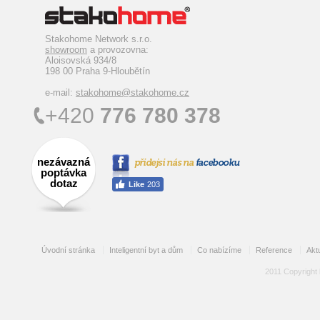
Stakohome Network s.r.o.
showroom
a provozovna:
Aloisovská 934/8
198 00 Praha 9-Hloubětín
e-mail:
stakohome@stakohome.cz
+420
776 780 378
nezávazná
poptávka
dotaz
Úvodní stránka
Inteligentní byt a dům
Co nabízíme
Reference
Aktu
2011 Copyright