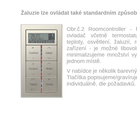
Žaluzie lze ovládat také standardním způsob
Obr.č.2 Roomcontroller - M
ovladač včetně termostat
teploty, osvětlení, žaluzií,
zařízení - je možné libovo
minimalizujeme množství v
jednom místě.
V nabídce je několik barevný
Tlačítka popisujeme/gravíruj
individuálně, dle požadavků.