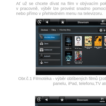
Ať už se chcete dívat na film v obývacím pok
v pracovně, výběr lze provést snadno pomoc
nebo přímo v přehledném menu na televizoru.
Obr.č.1 Filmotéka - výběr oblíbených filmů (z
panelu, iPad, telefonu,TV at