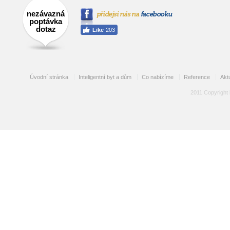
nezávazná
poptávka
dotaz
Úvodní stránka
Inteligentní byt a dům
Co nabízíme
Reference
Aktu
2011 Copyright