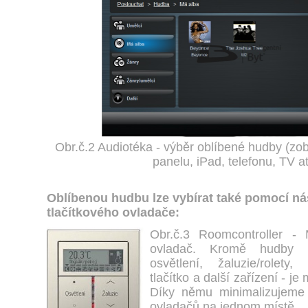
Obr.č.2 Audiotéka - výběr oblíbené hudby (z
panelu, iPad, telefonu, TV at
Oblíbenou hudbu lze vybírat také pomocí n
tlačítkového ovladače:
Obr.č.3 Roomcontroller - M
ovladač. Kromě hudby lz
osvětlení, žaluzie/rolety
tlačítko a další zařízení - je
Díky němu minimalizujeme
ovladačů na jednom místě.