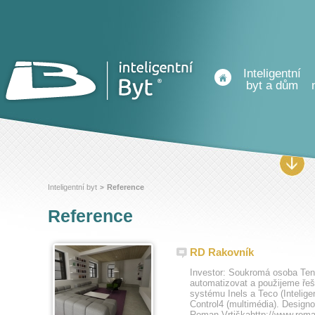
Inteligentní
byt a dům
Inteligentní byt
Reference
>
Reference
RD Rakovník
Investor: Soukromá osoba Te
automatizovat a použijeme 
systému Inels a Teco (Inteligen
Control4 (multimédia). Design
Roman Vrtiškahttp://www.roman