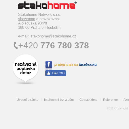
Stakohome Network s.r.o.
showroom
a provozovna:
Aloisovská 934/8
198 00 Praha 9-Hloubětín
e-mail:
stakohome@stakohome.cz
+420
776 780 378
nezávazná
poptávka
dotaz
Úvodní stránka
Inteligentní byt a dům
Co nabízíme
Reference
Aktu
2011 Copyright