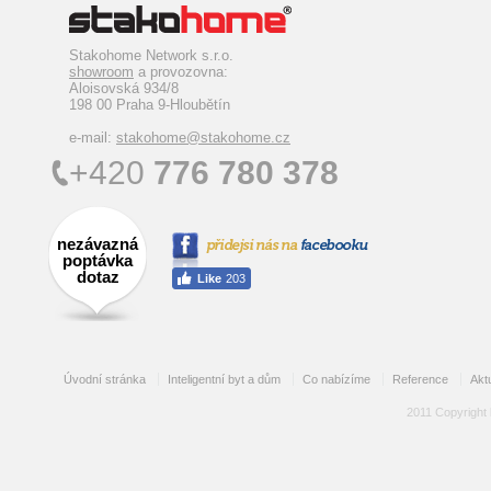
Stakohome Network s.r.o.
showroom
a provozovna:
Aloisovská 934/8
198 00 Praha 9-Hloubětín
e-mail:
stakohome@stakohome.cz
+420
776 780 378
nezávazná
poptávka
dotaz
Úvodní stránka
Inteligentní byt a dům
Co nabízíme
Reference
Aktu
2011 Copyright