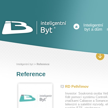
Inteligentní
byt a dům
Inteligentní byt
Reference
>
Reference
RD Pelhřimov
Investor: Soukromá osoba Veš
řídit pomocí systému Control
značkami Cabasse a Sonance. 
televizní a satelitní rozvody,
systém EZS, strukturova...