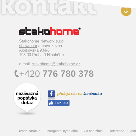
Stakohome Network s.r.o.
showroom
a provozovna:
Aloisovská 934/8
198 00 Praha 9-Hloubětín
e-mail:
stakohome@stakohome.cz
+420
776 780 378
nezávazná
poptávka
dotaz
Úvodní stránka
Inteligentní byt a dům
Co nabízíme
Reference
Aktu