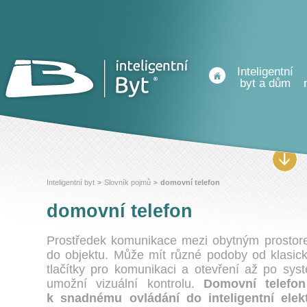
Inteligentní
byt a dům
Inteligentní byt
Slovník pojmů
domovní telefon
>
>
domovní telefon
Prostředek komunikace mezi obytným prostor
do objektu. Může mít různé podoby od klasic
tlačítky pro komunikaci a otevření až po sys
umožní vizuální kontrolu.
Domovní telefo
k snadnému ovládání do inteligentní elekt