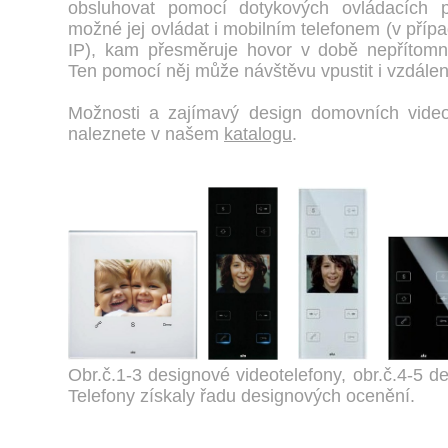
obsluhovat pomocí dotykových ovládacích p
možné jej ovládat i mobilním telefonem (v přípa
IP), kam přesměruje hovor v době nepřítomnos
Ten pomocí něj může návštěvu vpustit i vzdálen
Možnosti a zajímavý design domovních videot
naleznete v našem
katalogu
.
Obr.č.1-3 designové videotelefony, obr.č.4-5 d
Telefony získaly řadu designových ocenění.