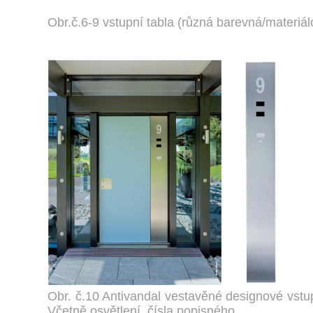
Obr.č.6-9 vstupní tabla (různá barevná/materiál
Obr. č.10 Antivandal vestavěné designové vstup
Včetně osvětlení, čísla popisného.