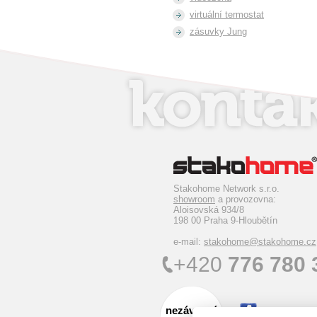
virtuální termostat
zásuvky Jung
Stakohome Network s.r.o.
showroom
a provozovna:
Aloisovská 934/8
198 00 Praha 9-Hloubětín
e-mail:
stakohome@stakohome.cz
+420
776 780 
nezávazná