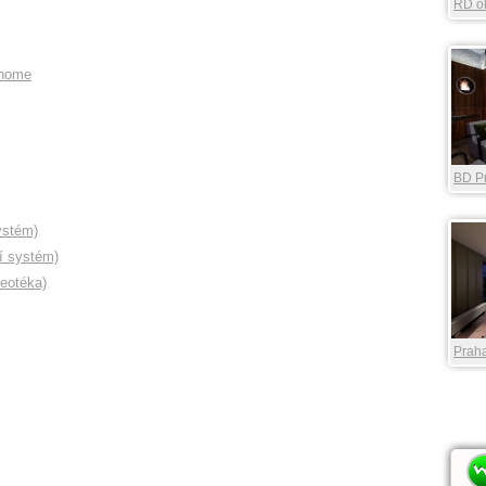
RD ok
ohome
BD P
River
ystém)
í systém)
deotéka)
Praha