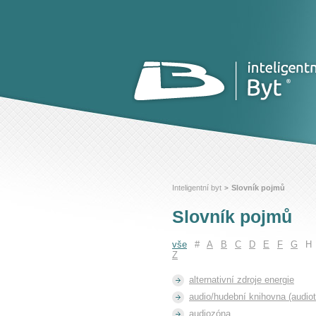
Inteligentní byt
Slovník pojmů
>
Slovník pojmů
vše
#
A
B
C
D
E
F
G
H
Z
alternativní zdroje energie
audio/hudební knihovna (audio
audiozóna