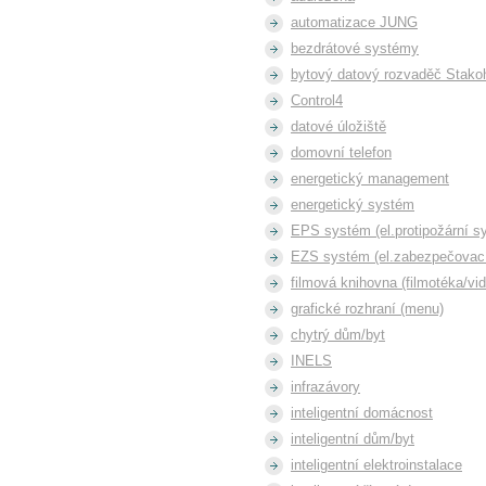
automatizace JUNG
bezdrátové systémy
bytový datový rozvaděč Stak
Control4
datové úložiště
domovní telefon
energetický management
energetický systém
EPS systém (el.protipožární s
EZS systém (el.zabezpečovac
filmová knihovna (filmotéka/vi
grafické rozhraní (menu)
chytrý dům/byt
INELS
infrazávory
inteligentní domácnost
inteligentní dům/byt
inteligentní elektroinstalace