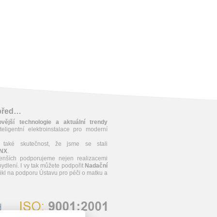
apřed…
ovější technologie a aktuální trendy
teligentní elektroinstalace pro moderní
 také skutečnost, že jsme se stali
KNX
.
enších podporujeme nejen realizacemi
ydlení. I vy tak můžete podpořit
Nadační
znikl na podporu Ústavu pro péči o matku a