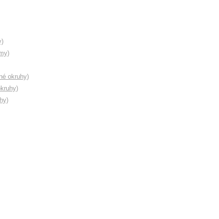
y)
émy)
né okruhy)
kruhy)
hy)