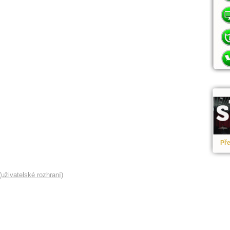
Pře
uživatelské rozhraní)