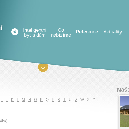
Inteligentní
Co
Reference
Aktuality
byt a dům
nabízíme
Naše
I
J
K
L
M
N
O
P
Q
R
S
T
U
V
W
X
Y
téka)