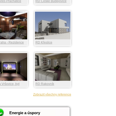
res Prachatice
RD České Budějovice
raha - Rezidence
RD Křeslice
gate
 Vršovice, byt
RD Rakovník
Zobrazit všechny reference
Energie a úspory