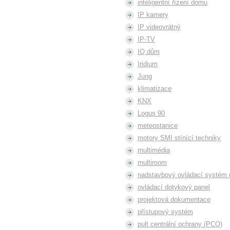
inteligentní řízení domu
IP kamery
IP videovrátný
IP-TV
IQ dům
Iridium
Jung
klimatizace
KNX
Logus 90
meteostanice
motory SMI stínící techniky
multimédia
multiroom
nadstavbový ovládací systém (
ovládací dotykový panel
projektová dokumentace
přístupový systém
pult centrální ochrany (PCO)