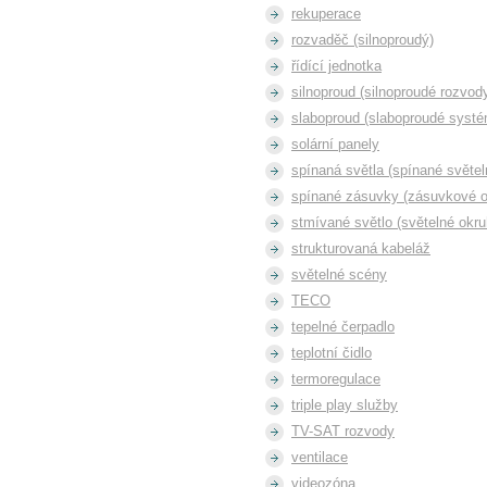
rekuperace
rozvaděč (silnoproudý)
řídící jednotka
silnoproud (silnoproudé rozvod
slaboproud (slaboproudé syst
solární panely
spínaná světla (spínané světel
spínané zásuvky (zásuvkové o
stmívané světlo (světelné okru
strukturovaná kabeláž
světelné scény
TECO
tepelné čerpadlo
teplotní čidlo
termoregulace
triple play služby
TV-SAT rozvody
ventilace
videozóna