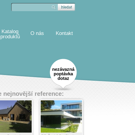
Katalog
O nás
Kontakt
produktů
nezávazná
poptávka
dotaz
 nejnovější reference: