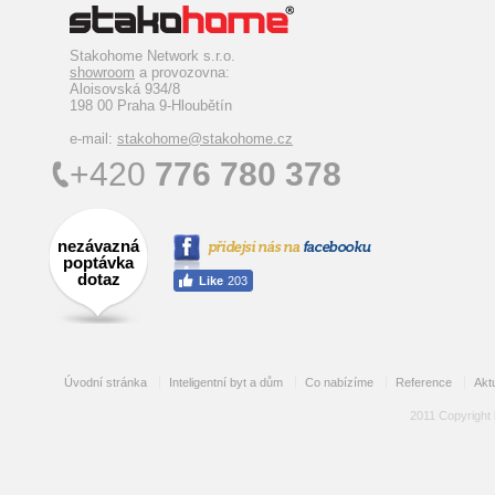
Stakohome Network s.r.o.
showroom
a provozovna:
Aloisovská 934/8
198 00 Praha 9-Hloubětín
e-mail:
stakohome@stakohome.cz
+420
776 780 378
nezávazná
poptávka
dotaz
Úvodní stránka
Inteligentní byt a dům
Co nabízíme
Reference
Aktu
2011 Copyright