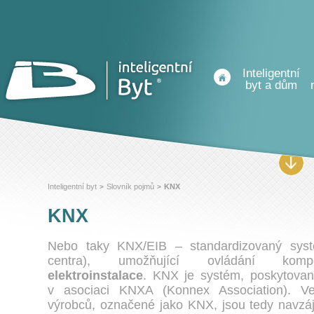
Inteligentní
byt a dům
Inteligentní byt
Slovník pojmů
KNX
>
>
KNX
Nebo taky KNX/EIB – standardizovaný systé
centra), umožňující ovládání ko
elektroinstalace
. KNX je systém, poskytovan
v asociaci KNXA (Konnex Association). Ve
výrobců, označené jako KNX, jsou tedy navzáj